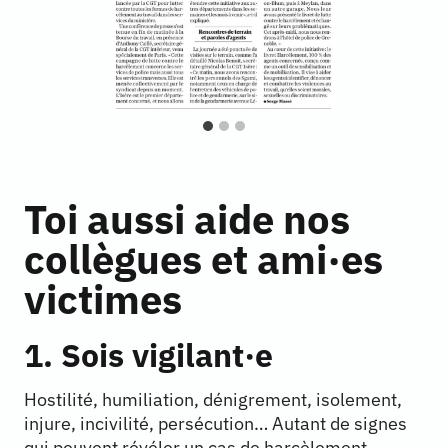
Toi aussi aide nos
collègues et ami·es
victimes
1. Sois vigilant·e
Hostilité, humiliation, dénigrement, isolement,
injure, incivilité, persécution… Autant de signes
qui peuvent révéler un cas de harcèlement.